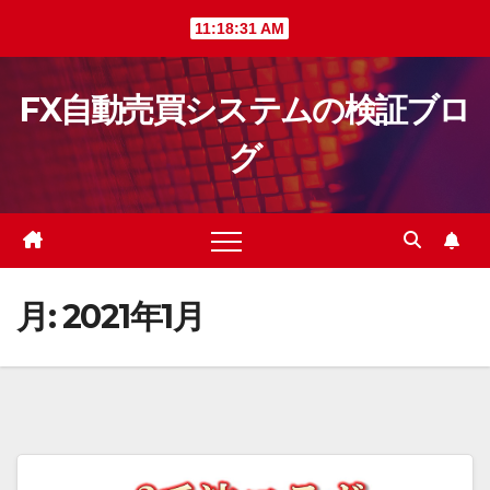
Skip
11:18:32 AM
to
content
FX自動売買システムの検証ブロ
グ
月:
2021年1月