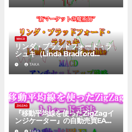
MACD
リンダ・ブラッドフォード・ラ
シュキ（Linda Bradford
Raschke）氏のMACD手法を検
TAKA
証してみた
ZIGZAG
『移動平均線を使ったZigZagイ
ンジケーター』の自動売買EA検
証結果と勝てるロジック公開
TAKA