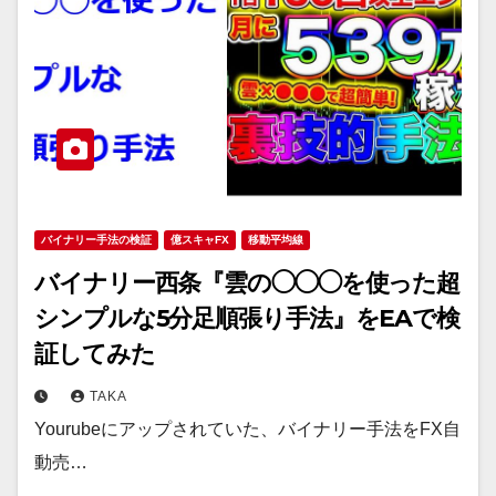
バイナリー手法の検証
億スキャFX
移動平均線
バイナリー西条『雲の◯◯◯を使った超
シンプルな5分足順張り手法』をEAで検
証してみた
TAKA
Yourubeにアップされていた、バイナリー手法をFX自
動売…