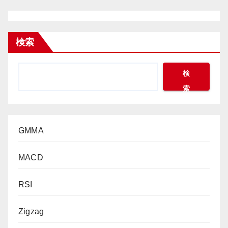
検索
検
索
GMMA
MACD
RSI
Zigzag