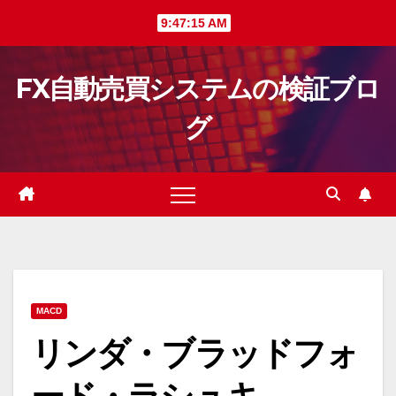
Skip
9:47:16 AM
to
content
FX自動売買システムの検証ブロ
グ
MACD
リンダ・ブラッドフォ