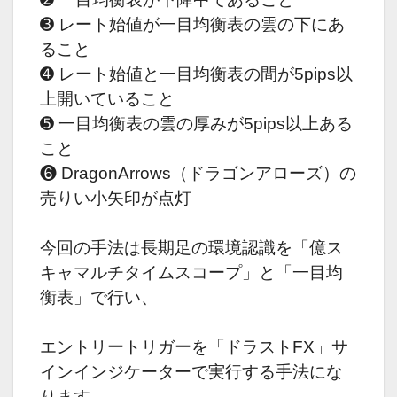
➌ レート始値が一目均衡表の雲の下にあ
ること
➍ レート始値と一目均衡表の間が5pips以
上開いていること
➎ 一目均衡表の雲の厚みが5pips以上ある
こと
❻ DragonArrows（ドラゴンアローズ）の
売りい小矢印が点灯
今回の手法は
長期足の環境認識を
「億ス
キャマルチタイムスコープ」と「一目均
衡表」で行い、
エントリートリガーを「ドラストFX」サ
インインジケーターで実行する手法にな
ります。