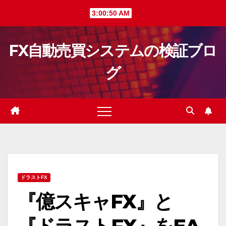
Skip
3:00:51 AM
to
content
FX自動売買システムの検証ブロ
グ
ドラストFX
『億スキャFX』と