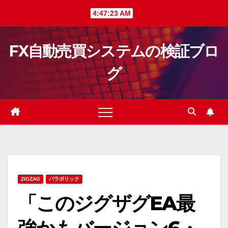
Skip
4:47:24 AM
to
content
FX自動売買システムの検証ブロ
グ
ZIGZAG
パラボリック
「このジグザグEA最