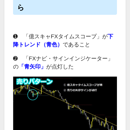
ら
➊ 「億スキャFXタイムスコープ」が
下
降トレンド（青色）
であること
➋ 「FXナビ・サインインジケーター」
の
「青矢印」
が点灯した