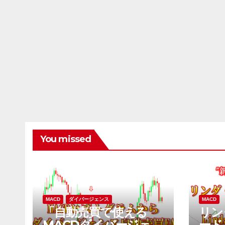
You missed
MACD
ダイバージェンス
MACD
「自動売買で使える
リン
MACDダイバージェン
ード