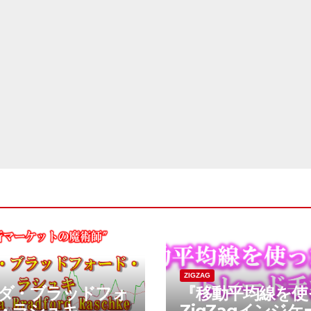
ZIGZAG
ダ・ブラッドフォ
『移動平均線を使
・ラシュキ
ZigZagインジケ