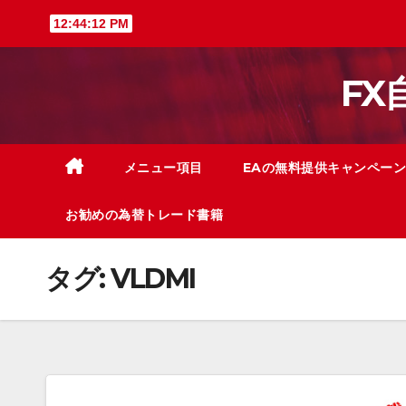
Skip
12:44:13 PM
to
content
F
メニュー項目
EAの無料提供キャンペーン
お勧めの為替トレード書籍
タグ:
VLDMI