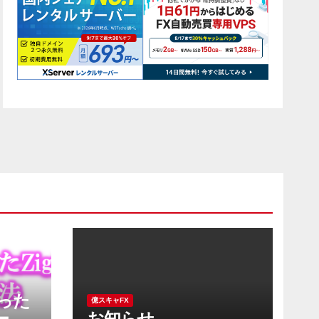
った
億スキャFX
ータ
お知らせ