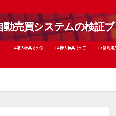
X自動売買システムの検証ブ
EA購入特典その①
EA購入特典その②
FX複利運