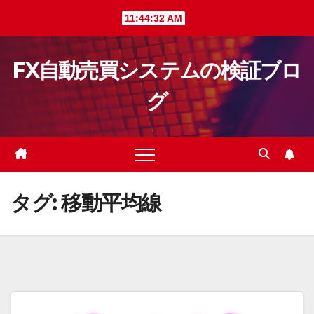
Skip
11:44:33 AM
to
content
FX自動売買システムの検証ブロ
グ
タグ:
移動平均線