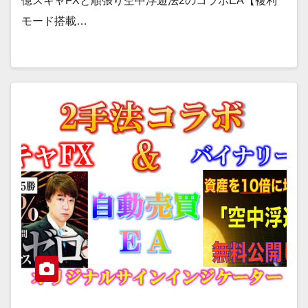
億スキャFXと順張り空中浮遊法2のコラボEA【複利
モード搭載…