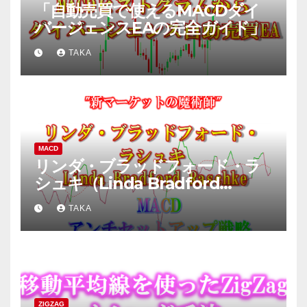
「自動売買で使えるMACDダイ
バージェンスEAの完全ガイド」
TAKA
MACD
リンダ・ブラッドフォード・ラ
シュキ（Linda Bradford
Raschke）氏のMACD手法を検
TAKA
証してみた
ZIGZAG