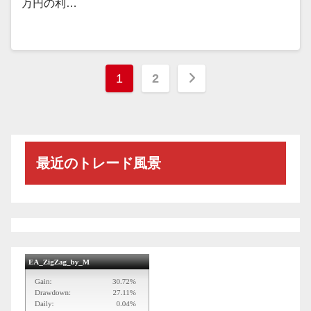
万円の利…
投
1
2
稿
の
ペ
最近のトレード風景
ー
ジ
送
り