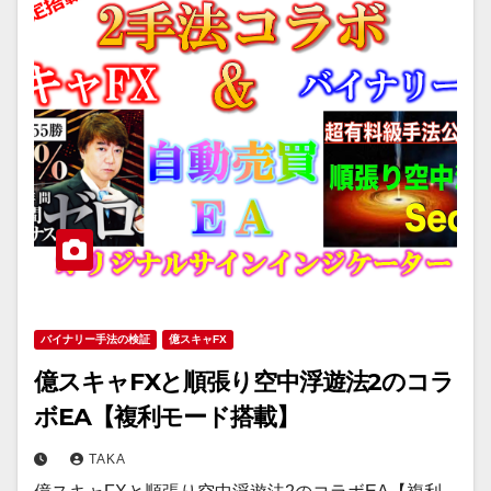
バイナリー手法の検証
億スキャFX
億スキャFXと順張り空中浮遊法2のコラ
ボEA【複利モード搭載】
TAKA