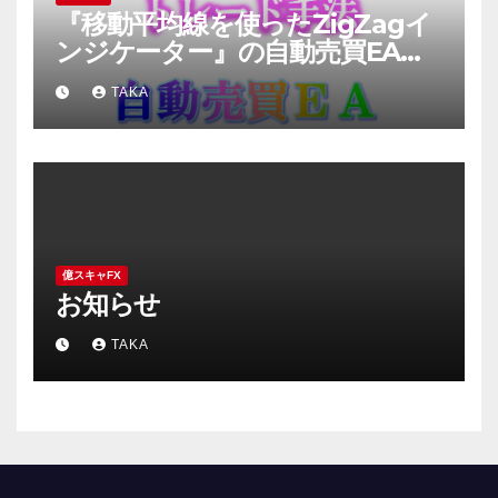
『移動平均線を使ったZigZagイ
ンジケーター』の自動売買EA検
証結果と勝てるロジック公開
TAKA
億スキャFX
お知らせ
TAKA